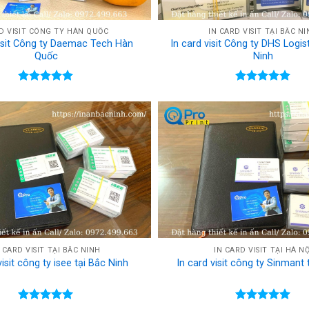
D VISIT CÔNG TY HÀN QUỐC
IN CARD VISIT TẠI BẮC N
visit Công ty Daemac Tech Hàn
In card visit Công ty DHS Logist
Quốc
Ninh
Rated
5.00
Rated
5.00
out of 5
out of 5
 CARD VISIT TẠI BẮC NINH
IN CARD VISIT TẠI HÀ NỘ
visit công ty isee tại Bắc Ninh
In card visit công ty Sinmant 