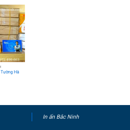
Rated
5.00
out of 5
I
c Tường Hà
In ấn Bắc Ninh