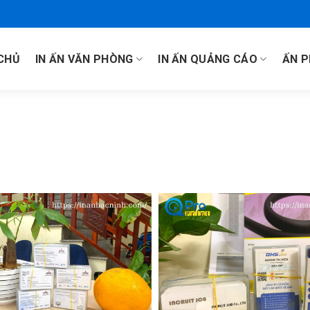
CHỦ
IN ẤN VĂN PHÒNG
IN ẤN QUẢNG CÁO
ẤN 