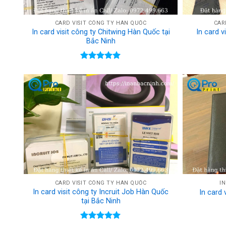
CARD VISIT CÔNG TY HÀN QUỐC
CAR
In card visit công ty Chitwing Hàn Quốc tại
In card 
Bắc Ninh
Rated
5.00
out of 5
CARD VISIT CÔNG TY HÀN QUỐC
IN
In card visit công ty Incruit Job Hàn Quốc
In card 
tại Bắc Ninh