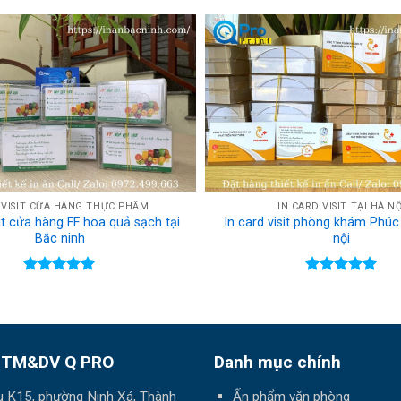
Rated
5.00
Rated
5.00
out of 5
out of 5
 VISIT CỬA HÀNG THỰC PHẨM
IN CARD VISIT TẠI HÀ NỘ
sit cửa hàng FF hoa quả sạch tại
In card visit phòng khám Phú
Bắc ninh
nội
Rated
5.00
Rated
5.00
out of 5
out of 5
 TM&DV Q PRO
Danh mục chính
hu K15, phường Ninh Xá, Thành
Ấn phẩm văn phòng