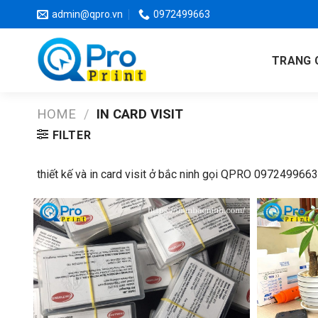
Skip
admin@qpro.vn
0972499663
to
content
TRANG 
HOME
/
IN CARD VISIT
FILTER
thiết kế và in card visit ở bắc ninh gọi QPRO 0972499663