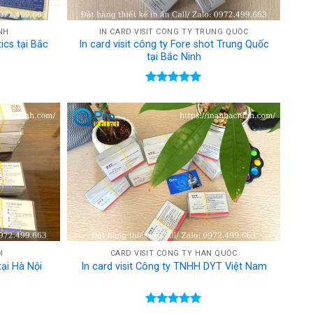
INH
IN CARD VISIT CÔNG TY TRUNG QUỐC
ics tại Bắc
In card visit công ty Fore shot Trung Quốc
tại Bắc Ninh
Rated
5.00
out of 5
I
CARD VISIT CÔNG TY HÀN QUỐC
tại Hà Nội
In card visit Công ty TNHH DYT Việt Nam