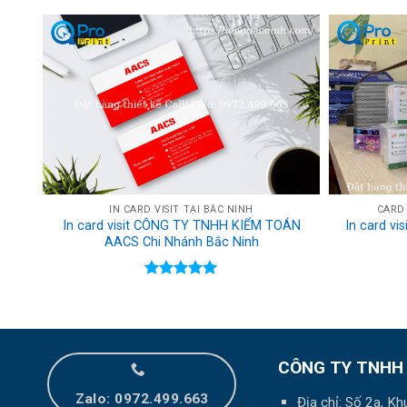
Rated
5.00
out of 5
IN CARD VISIT TẠI BẮC NINH
CARD
In card visit CÔNG TY TNHH KIỂM TOÁN
In card vi
AACS Chi Nhánh Bắc Ninh
Rated
5.00
out of 5
CÔNG TY TNHH
Zalo: 0972.499.663
Địa chỉ: Số 2a, K