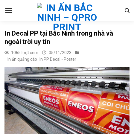
Skip
to
content
In Decal PP tại Bắc Ninh trong nhà và
ngoài trời uy tín
1065 lượt xem
05/11/2023
In ấn quảng cáo
In PP Decal - Poster