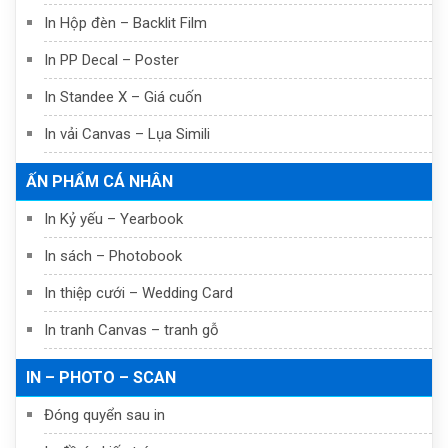
In Hộp đèn – Backlit Film
In PP Decal – Poster
In Standee X – Giá cuốn
In vải Canvas – Lụa Simili
ẤN PHẨM CÁ NHÂN
In Kỷ yếu – Yearbook
In sách – Photobook
In thiệp cưới – Wedding Card
In tranh Canvas – tranh gỗ
IN – PHOTO – SCAN
Đóng quyển sau in