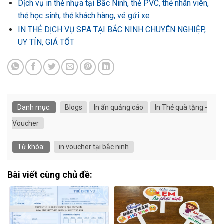
Dịch vụ in thẻ nhựa tại Bắc Ninh, thẻ PVC, thẻ nhân viên,
thẻ học sinh, thẻ khách hàng, vé gửi xe
IN THẺ DỊCH VỤ SPA TẠI BẮC NINH CHUYÊN NGHIỆP,
UY TÍN, GIÁ TỐT
Danh mục:
Blogs
In ấn quảng cáo
In Thẻ quà tặng -
Voucher
Từ khóa:
in voucher tại bắc ninh
Bài viết cùng chủ đề: