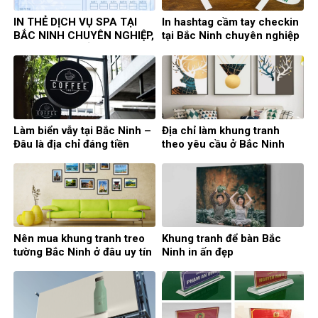
IN THẺ DỊCH VỤ SPA TẠI
In hashtag cầm tay checkin
BẮC NINH CHUYÊN NGHIỆP,
tại Bắc Ninh chuyên nghiệp
UY TÍN, GIÁ TỐT
Làm biển vẫy tại Bắc Ninh –
Địa chỉ làm khung tranh
Đâu là địa chỉ đáng tiền
theo yêu cầu ở Bắc Ninh
nhất?
chất lượng
Nên mua khung tranh treo
Khung tranh để bàn Bắc
tường Bắc Ninh ở đâu uy tín
Ninh in ấn đẹp
nhất